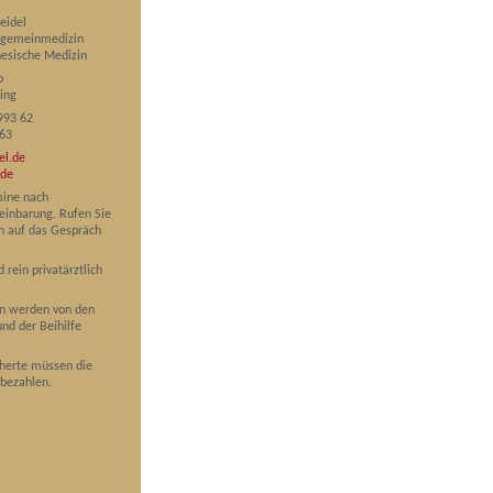
eidel
llgemeinmedizin
nesische Medizin
b
ing
993 62
 63
el.de
.de
ine nach
reinbarung. Rufen Sie
ch auf das Gespräch
 rein privatärztlich
n werden von den
nd der Beihilfe
cherte müssen die
 bezahlen.