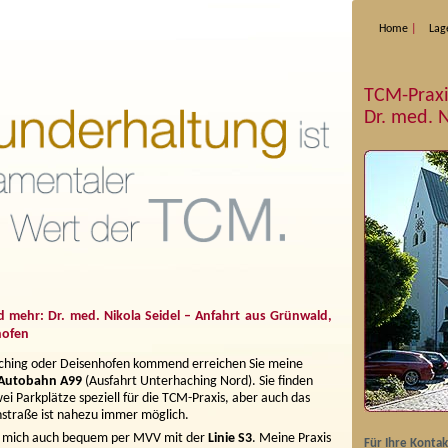
Home
Lag
TCM-Praxi
Dr. med. N
mehr: Dr. med. Nikola Seidel – Anfahrt aus Grünwald,
hofen
ching oder Deisenhofen kommend erreichen Sie meine
Autobahn A99
(Ausfahrt Unterhaching Nord). Sie finden
 Parkplätze speziell für die TCM-Praxis, aber auch das
nstraße ist nahezu immer möglich.
ie mich auch bequem per MVV mit der
Linie S3
. Meine Praxis
Für Ihre Konta