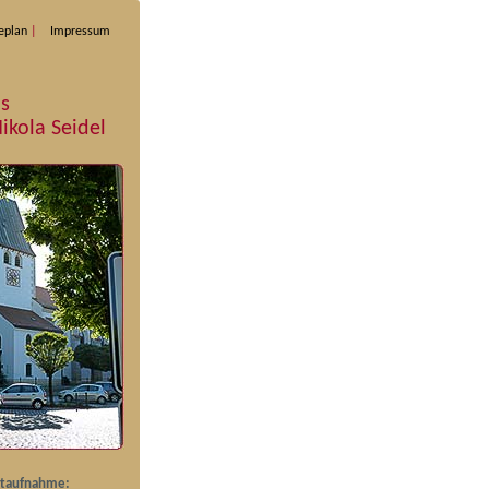
eplan
Impressum
s
ikola Seidel
ktaufnahme: