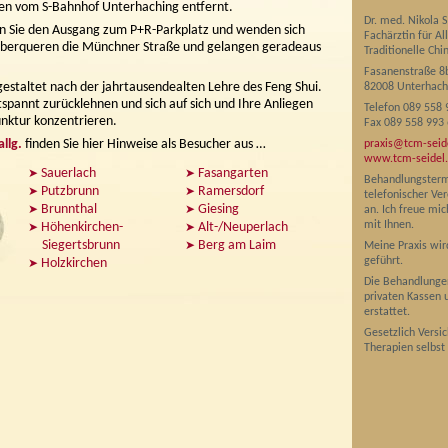
ten vom S-Bahnhof Unterhaching entfernt.
Dr. med. Nikola S
 Sie den Ausgang zum P+R-Parkplatz und wenden sich
Fachärztin für A
 überqueren die Münchner Straße und gelangen geradeaus
Traditionelle Chi
Fasanenstraße 8
gestaltet nach der jahrtausendealten Lehre des Feng Shui.
82008 Unterhach
tspannt zurücklehnen und sich auf sich und Ihre Anliegen
Telefon 089 558 
unktur konzentrieren.
Fax 089 558 993
llg.
finden Sie hier Hinweise als Besucher aus …
praxis@tcm-seid
www.tcm-seidel
Sauerlach
Fasangarten
Behandlungsterm
Putzbrunn
Ramersdorf
telefonischer Ve
Brunnthal
Giesing
an. Ich freue mi
mit Ihnen.
Höhenkirchen-
Alt-/Neuperlach
Siegertsbrunn
Berg am Laim
Meine Praxis wird
geführt.
Holzkirchen
Die Behandlunge
privaten Kassen u
erstattet.
Gesetzlich Versi
Therapien selbst