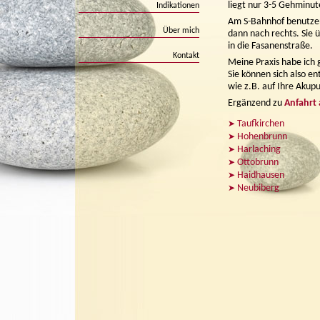
liegt nur 3-5 Gehminu
Indikationen
Am S-Bahnhof benutzen
Über mich
dann nach rechts. Sie
in die Fasanenstraße.
Kontakt
Meine Praxis habe ich 
Sie können sich also en
wie z.B. auf Ihre Akup
Ergänzend zu
Anfahrt a
Taufkirchen
Hohenbrunn
Harlaching
Ottobrunn
Haidhausen
Neubiberg