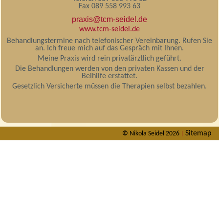
Fax 089 558 993 63
praxis@tcm-seidel.de
www.tcm-seidel.de
Behandlungstermine nach telefonischer Vereinbarung. Rufen Sie
an. Ich freue mich auf das Gespräch mit Ihnen.
Meine Praxis wird rein privatärztlich geführt.
Die Behandlungen werden von den privaten Kassen und der
Beihilfe erstattet.
Gesetzlich Versicherte müssen die Therapien selbst bezahlen.
Sitemap
©
Nikola Seidel 2026
|