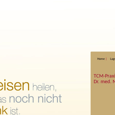
Home
Lag
TCM-Prax
Dr. med. N