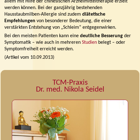
allem mit Hilfe der chinesischen Arzneimitteltherapie erzielt
werden können. Bei der ganzjährig bestehenden
Hausstaubmilben-Allergie sind zudem
diätetische
Empfehlungen
von besonderer Bedeutung, die einer
verstärkten Entstehung von „Schleim“ entgegenwirken.
Bei den meisten Patienten kann eine
deutliche Besserung
der
Symptomatik – wie auch in mehreren
Studien
belegt – oder
Symptomfreiheit erreicht werden.
(Artikel vom 10.09.2013)
TCM-Praxis
Dr. med. Nikola Seidel