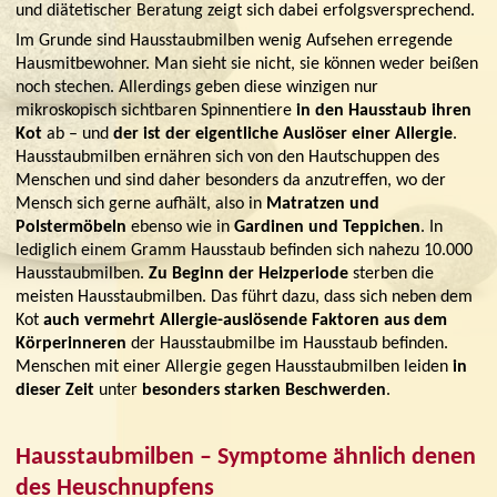
und diätetischer Beratung zeigt sich dabei erfolgsversprechend.
Im Grunde sind Hausstaubmilben wenig Aufsehen erregende
Hausmitbewohner. Man sieht sie nicht, sie können weder beißen
noch stechen. Allerdings geben diese winzigen nur
mikroskopisch sichtbaren Spinnentiere
in den Hausstaub ihren
Kot
ab – und
der ist der eigentliche Auslöser einer Allergie
.
Hausstaubmilben ernähren sich von den Hautschuppen des
Menschen und sind daher besonders da anzutreffen, wo der
Mensch sich gerne aufhält, also in
Matratzen und
Polstermöbeln
ebenso wie in
Gardinen und Teppichen
. In
lediglich einem Gramm Hausstaub befinden sich nahezu 10.000
Hausstaubmilben.
Zu Beginn der Heizperiode
sterben die
meisten Hausstaubmilben. Das führt dazu, dass sich neben dem
Kot
auch vermehrt Allergie-auslösende Faktoren aus dem
Körperinneren
der Hausstaubmilbe im Hausstaub befinden.
Menschen mit einer Allergie gegen Hausstaubmilben leiden
in
dieser Zeit
unter
besonders starken
Beschwerden
.
Hausstaubmilben – Symptome ähnlich denen
des Heuschnupfens