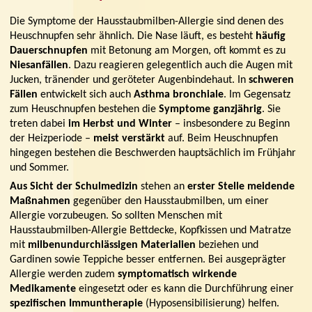
Die Symptome der Hausstaubmilben-Allergie sind denen des
Heuschnupfen sehr ähnlich. Die Nase läuft, es besteht
häufig
Dauerschnupfen
mit Betonung am Morgen, oft kommt es zu
Niesanfällen
. Dazu reagieren gelegentlich auch die Augen mit
Jucken, tränender und geröteter Augenbindehaut. In
schweren
Fällen
entwickelt sich auch
Asthma bronchiale
. Im Gegensatz
zum Heuschnupfen bestehen die
Symptome ganzjährig
. Sie
treten dabei
im Herbst und Winter
– insbesondere zu Beginn
der Heizperiode –
meist verstärkt
auf. Beim Heuschnupfen
hingegen bestehen die Beschwerden hauptsächlich im Frühjahr
und Sommer.
Aus Sicht der Schulmedizin
stehen an
erster Stelle meidende
Maßnahmen
gegenüber den Hausstaubmilben, um einer
Allergie vorzubeugen. So sollten Menschen mit
Hausstaubmilben-Allergie Bettdecke, Kopfkissen und Matratze
mit
milbenundurchlässigen Materialien
beziehen und
Gardinen sowie Teppiche besser entfernen. Bei ausgeprägter
Allergie werden zudem
symptomatisch wirkende
Medikamente
eingesetzt oder es kann die Durchführung einer
spezifischen
Immuntherapie
(Hyposensibilisierung) helfen.