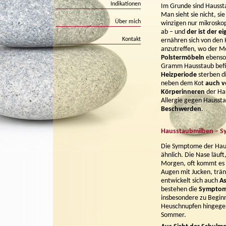
Indikationen
Im Grunde sind Hauss
Man sieht sie nicht, s
Über mich
winzigen nur mikroskop
ab – und
der ist der ei
Kontakt
ernähren sich von den
anzutreffen, wo der Me
Polstermöbeln
ebenso
Gramm Hausstaub befi
Heizperiode
sterben di
neben dem Kot
auch v
Körperinneren
der Ha
Allergie gegen Hausst
Beschwerden
.
Hausstaubmilben – S
Die Symptome der Haus
ähnlich. Die Nase läuft
Morgen, oft kommt es
Augen mit Jucken, trä
entwickelt sich auch
A
bestehen die
Symptom
insbesondere zu Begin
Heuschnupfen hingegen
Sommer.