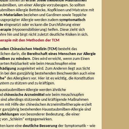
dizin
stehen an
erster Stelle meidende Maßnahmen
ubmilben, um einer Allergie vorzubeugen. So sollten
bmilben-Allergie Bettdecke, Kopfkissen und Matratze mit
n Materialien
beziehen und Gardinen sowie Teppiche
 ausgeprägter Allergie werden zudem
symptomatisch
te
eingesetzt oder es kann die Durchführung einer
erapie
(Hyposensibilisierung) helfen. Diese zieht sich
re hin und birgt nicht zuletzt deutliche Risiken in sich.
herapie mit den Methoden der TCM
onellen Chinesischen Medizin (TCM)
besteht das
lichen darin, die
Bereitschaft eines Menschen zur Allergie
milben zu mindern
. Dies wird erreicht, wenn zum Einen
igerten Reizbarkeit wie beim Heuschnupfen eine
chädigung
ausgeleitet wird. Zum Anderen liegt aus Sicht
zin bei den ganzjährig bestehenden Beschwerden auch eine
che“
des Allergikers vor. Hier ist es wichtig, die Konstitution
stem zu stützen und zu kräftigen.
Hausstaubmilben-Allergie werden ähnliche
nd
chinesische Arzneimittel
wie beim Heuschnupfen
sind allerdings stützende und kräftigende Maßnahmen
em mit Hilfe der chinesischen Arzneimitteltherapie erzielt
r ganzjährig bestehenden Hausstaubmilben-Allergie sind
mpfehlungen
von besonderer Bedeutung, die einer
g von „Schleim“ entgegenwirken.
nten kann eine
deutliche Besserung
der Symptomatik – wie