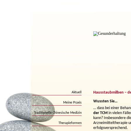
Hausstaubmilben – de
Aktuell
Wussten Sie…
Meine Praxis
… dass bei einer Beha
der TCM
in vielen Fäll
Traditionelle Chinesische Medizin
kann? Insbesondere di
Arzneimitteltherapie u
Therapieformen
erfolgsversprechend.