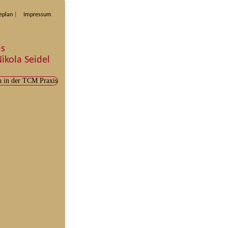
eplan
Impressum
is
ikola Seidel