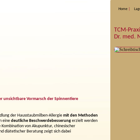
Home
Lag
TCM-Prax
Dr. med. N
r unsichtbare Vormarsch der Spinnentiere
ndlung der Hausstaubmilben-Allergie
mit den Methoden
en eine
deutliche
Beschwerdebesserung
erzielt werden
e Kombination von Akupunktur, chinesischer
nd diätetischer Beratung zeigt sich dabei