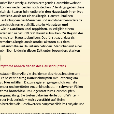
taubmilben wenig Aufsehen erregende Hausmitbewohner.
ie können weder beißen noch stechen. Allerdings geben diese
isch sichtbaren Spinnentiere
in den Hausstaub ihren Kot
gentliche Auslöser einer Allergie
. Hausstaubmilben
 Hautschuppen des Menschen und sind daher besonders da
nsch sich gerne aufhält, also in
Matratzen und
 wie in
Gardinen und Teppichen
. In lediglich einem
nden sich nahezu 10.000 Hausstaubmilben.
Zu Beginn der
e meisten Hausstaubmilben. Das führt dazu, dass sich
ermehrt Allergie-auslösende Faktoren aus dem
usstaubmilbe im Hausstaub befinden. Menschen mit einer
aubmilben leiden
in dieser Zeit
unter
besonders starken
ymptome ähnlich denen des Heuschnupfens
staubmilben-Allergie sind denen des Heuschnupfen sehr
, es besteht
häufig
Dauerschnupfen
mit Betonung am
 zu
Niesanfällen
. Dazu reagieren gelegentlich auch die
nender und geröteter Augenbindehaut. In
schweren Fällen
sthma bronchiale
. Im Gegensatz zum Heuschnupfen
e ganzjährig
. Sie treten dabei
im Herbst und Winter
–
n der Heizperiode –
meist verstärkt
auf. Beim
 bestehen die Beschwerden hauptsächlich im Frühjahr und