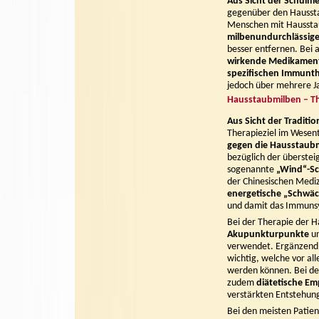
Aus Sicht der Schulme
gegenüber den Haussta
Menschen mit Hausstau
milbenundurchlässige
besser entfernen. Bei
wirkende Medikamen
spezifischen
Immunth
jedoch über mehrere Jah
Hausstaubmilben – T
Aus Sicht der Traditi
Therapieziel im Wesent
gegen die Hausstaub
bezüglich der überste
sogenannte
„Wind“-S
der Chinesischen Medi
energetische „Schwä
und damit das Immunsy
Bei der Therapie der 
Akupunkturpunkte
u
verwendet. Ergänzend 
wichtig, welche vor all
werden können. Bei de
zudem
diätetische E
verstärkten Entstehun
Bei den meisten Patie